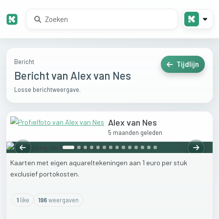
Bericht
Tijdlijn
Bericht van Alex van Nes
Losse berichtweergave.
Alex van Nes
5 maanden geleden
Vorige
Volgen
Kaarten
met
eigen
aquareltekeningen
aan
1
euro
per
stuk
exclusief
portokosten.
1
like
196
weergaven