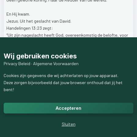
En
Hij
kwam.
Jezus.
Uit
het
geslacht
van
David.
Handelingen
13:23
zegt:
“Uit
zijn
nageslacht
heeft
God,
overeenkomstig
de
belofte,
voor
Israël
de
Zaligmaker
Jezus
doen
komen.”
(HSV)
https://preachingdrummer.wordpress.com/2025/06/24/%e2%9
Wij gebruiken cookies
d%93houd-jij-nog-iets-achter/
Privacy Beleid
·
Algemene Voorwaarden
Niet
zomaar
een
profeet.
Niet
alleen
een
leraar.
Cookies zijn gegevens die wij achterlaten op jouw apparaat.
Maar
dé
beloofde
Messias.
De
enige
weg
tot
God.
Deze zorgen bijvoorbeeld dat jouw browser onthoud dat jij het
bent!
God
was
jou
niet
vergeten.
Hij
hield
woord.
Terwijl
mensen
afdwaalden,
bleef
Hij
trouw.
Hij
stuurde
zijn
Zoon.
Voor
Israël.
Voor
jou.
Accepteren
Maar
deze
belofte
vraagt
om
antwoord.
Sluiten
Niet
alleen
een
knik.
Geen
religieus
gevoel.
Maar
een
buiging
van
je
hart.