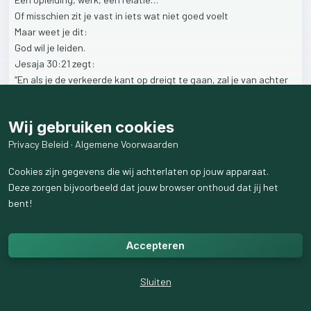
Of
misschien
zit
je
vast
in
iets
wat
niet
goed
voelt
Maar
weet
je
dit:
God
wil
je
leiden.
Jesaja
30:21
zegt:
“En
als
je
de
verkeerde
kant
op
dreigt
te
gaan,
zal
je
van
achter
je
een
stem
horen
zeggen:
‘Dit
is
de
weg
die
je
moet
gaan.’”
https://preachingdrummer.wordpress.com/2025/06/23/%f0%9f
Wij gebruiken cookies
%8e%ac-weet-jij-welke-weg-je-moet-gaan/
Privacy Beleid
·
Algemene Voorwaarden
Let
op
die
stem.
Cookies zijn gegevens die wij achterlaten op jouw apparaat.
Soms
spreekt
God
zacht
Deze zorgen bijvoorbeeld dat jouw browser onthoud dat jij het
Door
een
gedachte,
een
bijbeltekst,
een
vriend…
bent!
Maar
Hij
wil
jou
leiden.
Let
op.
Luister.
Volg.
Want
jouw
keuzes
bepalen
je
toekomst
Accepteren
En
Hij
wil
dat
je
op
de
goede
weg
blijft.
Wacht
dus
niet
langer.
Sluiten
Breng
je
keuzes
bij
Hem.
Vraag
Hem
om
richting.