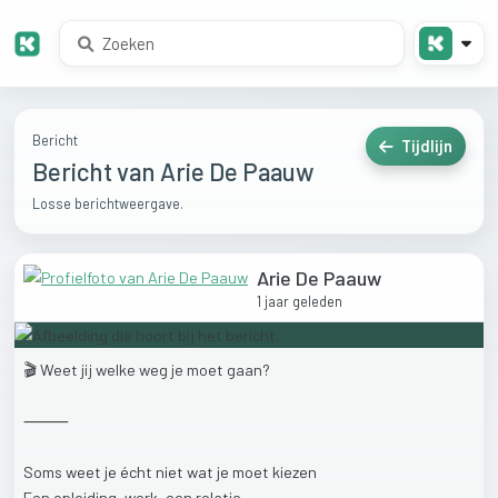
Bericht
Tijdlijn
Bericht van Arie De Paauw
Losse berichtweergave.
Arie De Paauw
1 jaar geleden
🎬
Weet
jij
welke
weg
je
moet
gaan?
⸻
Soms
weet
je
écht
niet
wat
je
moet
kiezen
Een
opleiding,
werk,
een
relatie…