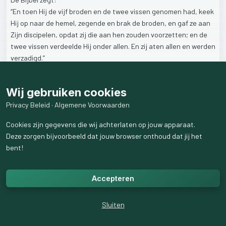
“En
toen
Hij
de
vijf
broden
en
de
twee
vissen
genomen
had,
keek
Hij
op
naar
de
hemel,
zegende
en
brak
de
broden,
en
gaf
ze
aan
Zijn
discipelen,
opdat
zij
die
aan
hen
zouden
voorzetten;
en
de
twee
vissen
verdeelde
Hij
onder
allen.
En
zij
aten
allen
en
werden
verzadigd.”
(Marcus
6:41-42,
HSV)
Wij gebruiken cookies
Daar
stonden
ze
dan.
Twaalf
discipelen.
Privacy Beleid
·
Algemene Voorwaarden
Tien
kregen
een
half
broodje.
Cookies zijn gegevens die wij achterlaten op jouw apparaat.
Twee
een
vis.
Deze zorgen bijvoorbeeld dat jouw browser onthoud dat jij het
En
tóch
werden
duizenden
mensen
verzadigd.
bent!
https://preachingdrummer.wordpress.com/2025/06/22/%f0%9f
%93%96-is-delen-vermenigvuldigen/
Accepteren
Het
wonder
gebeurde
niet
vóór
het
uitdelen…
Het
gebeurde
tijdens
het
uitdelen.
Sluiten
Wat
jij
hebt
lijkt
misschien
te
weinig.