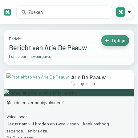
Bericht
Tijdlijn
Bericht van Arie De Paauw
Losse berichtweergave.
Arie De Paauw
1 jaar geleden
📖
Is
delen
vermenigvuldigen?
Voice-over:
Jezus
nam
vijf
broden
en
twee
vissen…
keek
omhoog…
zegende…
en
brak
ze.
De
Bijbel
zegt: