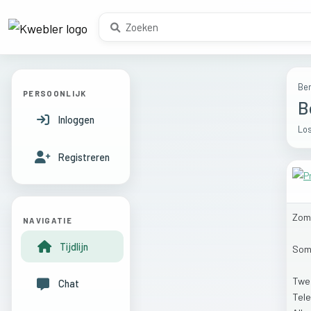
Ber
PERSOONLIJK
B
Inloggen
Los
Registreren
Zom
NAVIGATIE
Tijdlijn
So
Tw
Chat
Tele