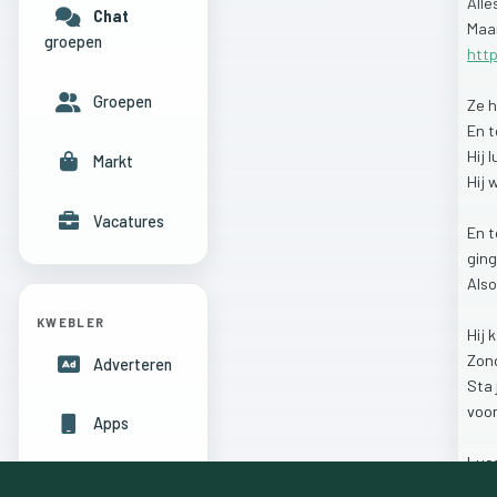
Alle
Chat
Maa
groepen
htt
Groepen
Ze
h
En
t
Hij
l
Markt
Hij
Vacatures
En
gin
Als
KWEBLER
Hij
Zon
Adverteren
Sta
voo
Apps
Luc
Hulpcentrum