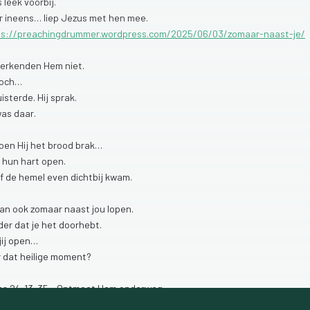
s
leek
voorbij.
r
ineens…
liep
Jezus
met
hen
mee.
ps://preachingdrummer.wordpress.com/2025/06/03/zomaar-naast-je/
erkenden
Hem
niet.
och…
uisterde.
Hij
sprak.
was
daar.
toen
Hij
het
brood
brak…
g
hun
hart
open.
of
de
hemel
even
dichtbij
kwam.
kan
ook
zomaar
naast
jou
lopen.
der
dat
je
het
doorhebt.
jij
open…
r
dat
heilige
moment?
as
24:13-35
–
Ontmoet
Hem
onderweg