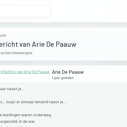
icht
ericht van Arie De Paauw
se berichtweergave.
Arie De Paauw
1 jaar geleden
aar
naast
je…
ms…
loopt
er
zomaar
iemand
naast
je…
ee
leerlingen
waren
onderweg.
urgesteld.
In
de
war.