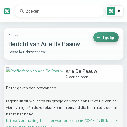
Bericht
Tijdlijn
Bericht van Arie De Paauw
Losse berichtweergave.
Arie De Paauw
2 jaar geleden
Beter
geven
dan
ontvangen
Ik
gebruik
dit
wel
eens
als
grapje
en
vraag
dan
uit
welke
van
de
vier
evangeliën
deze
tekst
komt,
niemand
die
het
raadt,
omdat
het
in
het
boek
…
https://preachingdrummer.wordpress.com/2024/04/18/beter-
geven-dan-ontvangen-2/