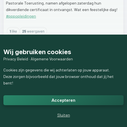
Pastorale
Toerusting,
namen
afgelopen
zaterdag
hun
dikverdiende
certificaat
in
ontvangst.
Wat
een
feestelijke
dag!
#pppopleidingen
1
like
25
weergaven
Wij gebruiken cookies
Privacy Beleid
·
Algemene Voorwaarden
Cookies zijn gegevens die wij achterlaten op jouw apparaat.
Deze zorgen bijvoorbeeld dat jouw browser onthoud dat jij het
bent!
Accepteren
Sluiten