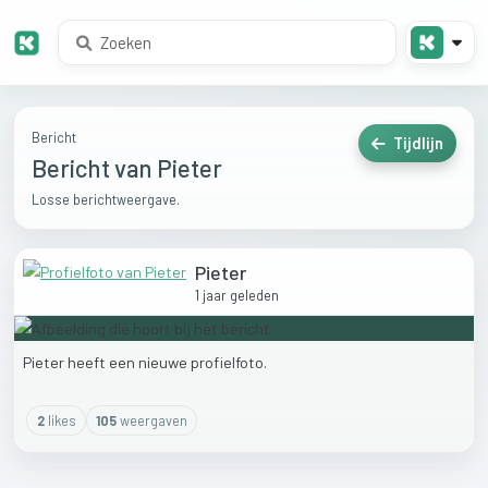
Bericht
Tijdlijn
Bericht van Pieter
Losse berichtweergave.
Pieter
1 jaar geleden
Pieter
heeft
een
nieuwe
profielfoto.
2
like
s
105
weergaven