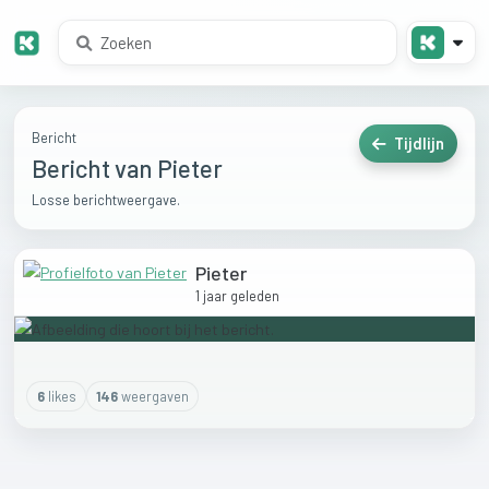
Bericht
Tijdlijn
Bericht van Pieter
Losse berichtweergave.
Pieter
1 jaar geleden
6
like
s
146
weergaven