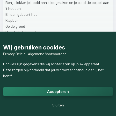
Ben
je
lekker
je
hoofd
aan
't
leegmaken
en
je
conditie
op
peil
aan
't
houden
En
dan
gebeurt
het
Klapbam
Op
de
grond
Naar
het
ziekenhuis
Meerdere
botbreuken
Paar
dagen
op
de
IC
zelfs
Wij gebruiken cookies
Het
is
nu
redelijk
stabiel
Privacy Beleid
·
Algemene Voorwaarden
Wat
een
leed
Vooral
voor
hem
persoonlijk
Cookies zijn gegevens die wij achterlaten op jouw apparaat.
En
voor
z'n
gezin
Deze zorgen bijvoorbeeld dat jouw browser onthoud dat jij het
Maar
ook
voor
muziekliefhebbers
bent!
Gaat
dit
over
mij?
Accepteren
Gelukkig
niet!
We
hebben
het
hier
over
Martin
Mans.
Aanstaande
vrijdagavond
zou
hij
hier
in
de
Oude
Kerk,
Sluiten
hardinxveld
Giessendam
samen
met
JanPeter
Teeuw,
om
beurten
het
orgel
bespelen
en
dirigeren.