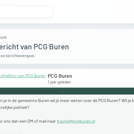
icht
ericht van PCG Buren
se berichtweergave.
PCG Buren
1 jaar geleden
on
je
in
de
gemeente
Buren
wil
je
meer
weten
over
de
PCG
Buren?
Wil
je
stelijke
politiek?
ur
ons
dan
een
DM
of
mail
naar
fractie@pcgburen.nl