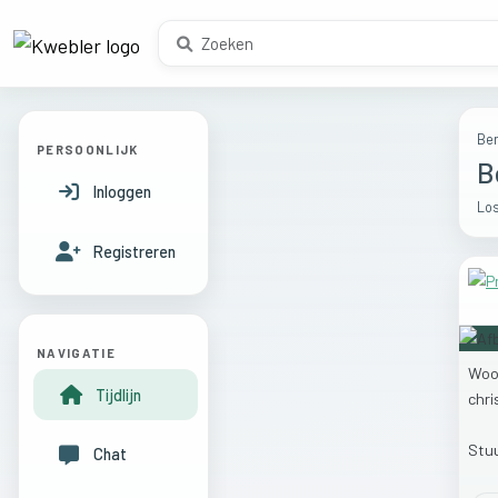
Ber
PERSOONLIJK
B
Inloggen
Los
Registreren
NAVIGATIE
Wo
Tijdlijn
chri
Stu
Chat