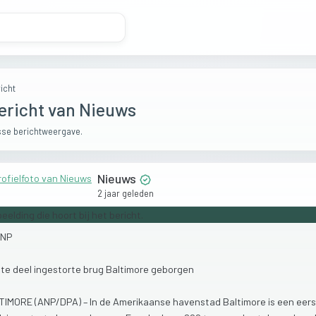
icht
ericht van Nieuws
se berichtweergave.
Nieuws
2 jaar geleden
NP
ste
deel
ingestorte
brug
Baltimore
geborgen
TIMORE
(ANP/DPA)
–
In
de
Amerikaanse
havenstad
Baltimore
is
een
eer