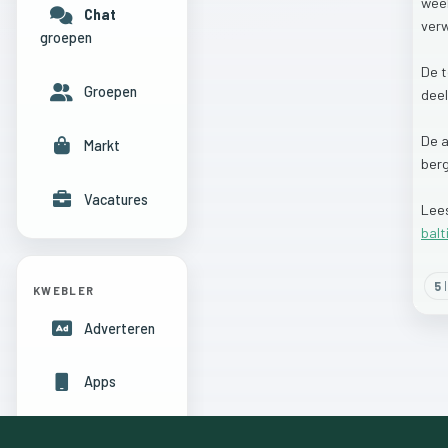
wee
Chat
verw
groepen
De
Groepen
dee
De
a
Markt
ber
Vacatures
Lee
bal
5
l
KWEBLER
Adverteren
Apps
Hulpcentrum