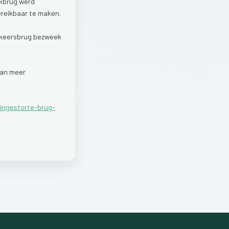
kbrug
werd
ereikbaar
te
maken.
keersbrug
bezweek
van
meer
-ingestorte-brug-