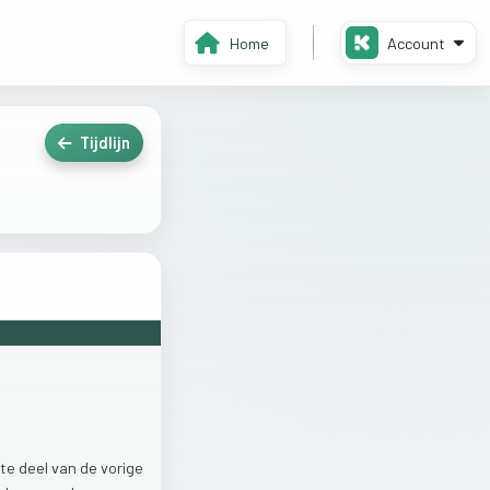
Home
Account
Tijdlijn
ste
deel
van
de
vorige