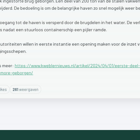
k
ingestorte
brug
geborgen.
Een
deel
van
200
ton
van
de
stalen
vakwer
ijderd.
De
bedoeling
is
om
de
belangrijke
haven
zo
snel
mogelijk
weer
b
toegang
tot
de
haven
is
versperd
door
de
brugdelen
in
het
water.
De
ver
ls
nadat
een
stuurloos
containerschip
een
pijler
ramde.
utoriteiten
willen
in
eerste
instantie
een
opening
maken
voor
de
inzet
gingsschepen.
s
meer:
https://www.kweblernieuws.nl/artikel/2024/04/01/eerste-deel
timore-geborgen/
ike
s
261
weergaven