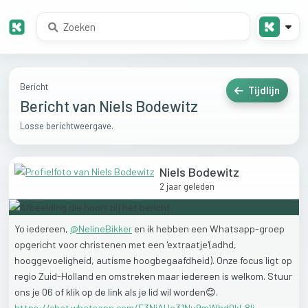
Bericht
Tijdlijn
Bericht van Niels Bodewitz
Losse berichtweergave.
Niels Bodewitz
2 jaar geleden
Yo
iedereen,
@
NelineBikker
en
ik
hebben
een
Whatsapp-groep
opgericht
voor
christenen
met
een
'extraatje'(adhd,
hooggevoeligheid,
autisme
hoogbegaafdheid).
Onze
focus
ligt
op
regio
Zuid-Holland
en
omstreken
maar
iedereen
is
welkom.
Stuur
ons
je
06
of
klik
op
de
link
als
je
lid
wil
worden😊.
https://chat.whatsapp.com/E3NjAHo31Nu9mWbd0kL8li