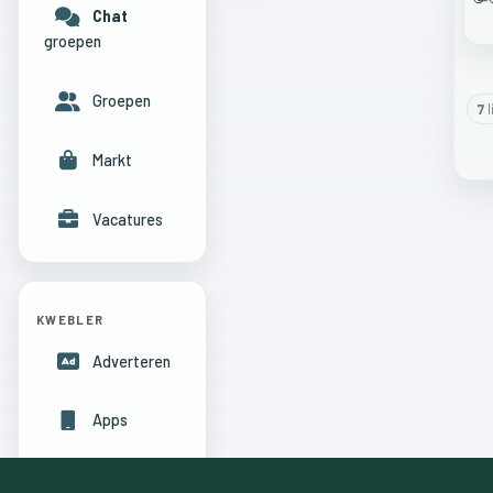
Chat
groepen
Groepen
7
l
Markt
Vacatures
KWEBLER
Adverteren
Apps
Hulpcentrum