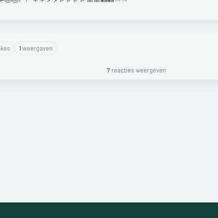
ike
s
1
weergaven
7
reactie
s
weergeven