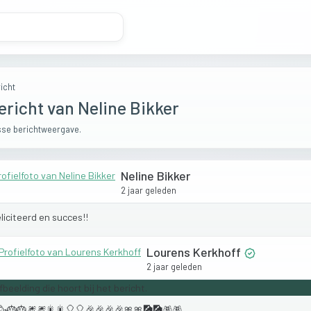
icht
ericht van Neline Bikker
se berichtweergave.
Neline Bikker
2 jaar geleden
liciteerd
en
succes!!
Lourens Kerkhoff
2 jaar geleden
🥳🎂🎂🎆🎆🎇🎇🎈🎈🎉🎉🎉🎉🎀🎀🎑🎑🪅🪅