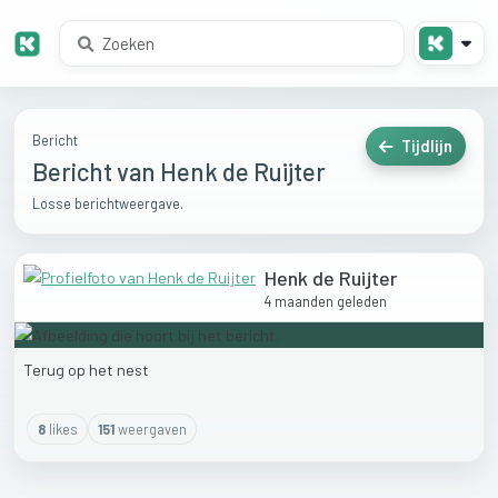
Bericht
Tijdlijn
Bericht van Henk de Ruijter
Losse berichtweergave.
Henk de Ruijter
4 maanden geleden
Terug
op
het
nest
8
like
s
151
weergaven