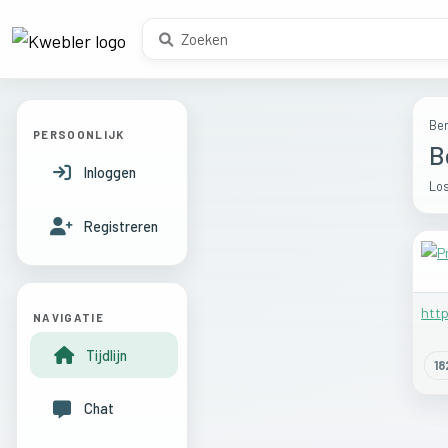
Ber
PERSOONLIJK
B
Inloggen
Los
Registreren
htt
NAVIGATIE
Tijdlijn
18
Chat