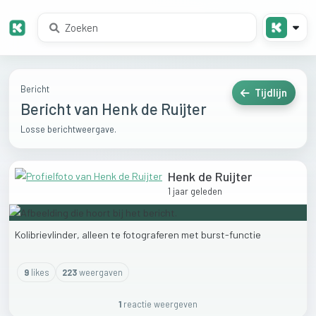
Bericht
Tijdlijn
Bericht van Henk de Ruijter
Losse berichtweergave.
Henk de Ruijter
1 jaar geleden
Kolibrievlinder,
alleen
te
fotograferen
met
burst-functie
9
like
s
223
weergaven
1
reactie
weergeven