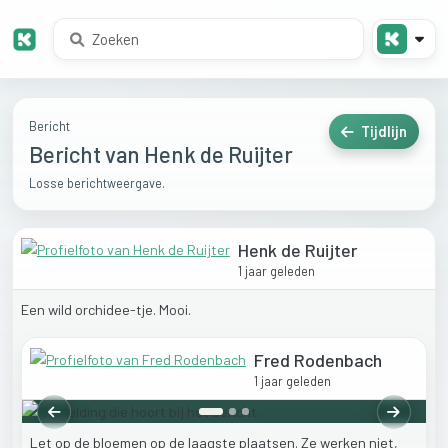
Bericht
Tijdlijn
Bericht van Henk de Ruijter
Losse berichtweergave.
Henk de Ruijter
1 jaar geleden
Een
wild
orchidee-tje.
Mooi.
Fred Rodenbach
1 jaar geleden
Vorige
Volgend
Let
op
de
bloemen
op
de
laagste
plaatsen.
Ze
werken
niet,