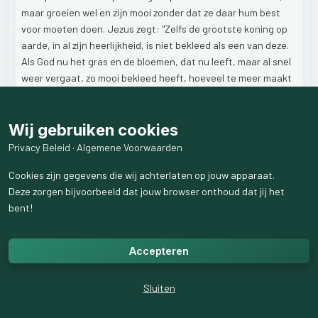
maar
groeien
wel
en
zijn
mooi
zonder
dat
ze
daar
hum
best
voor
moeten
doen.
Jezus
zegt:
"Zelfs
de
grootste
koning
op
aarde,
in
al
zijn
heerlijkheid,
is
niet
bekleed
als
een
van
deze.
Als
God
nu
het
gras
en
de
bloemen,
dat
nu
leeft,
maar
al
snel
weer
vergaat,
zo
mooi
bekleed
heeft,
hoeveel
te
meer
maakt
jou
mooi!
Geloof
dat
maar."
Want
alle
mensen
zijn
als
gras,
en
hun
heerlijkheid
is
als
de
bloemen.
Het
gras
is
eigenlijk
al
Wij gebruiken cookies
verdord,
en
zijn
bloem
is
afgevallen.
Wij
zouden
onze
oude
mens
voor
dood
houden,
want
één
is
voor
allen
gestorven.
Privacy Beleid
·
Algemene Voorwaarden
Maar
het
Woord
des
Heeren
blijft
eeuwig;
en
dit
is
het
Woord,
Cookies zijn gegevens die wij achterlaten op jouw apparaat.
dat
onder
u
verkondigd
is:
Hij
is
opgestaan
en
leeft
en
is
de
Deze zorgen bijvoorbeeld dat jouw browser onthoud dat jij het
Eersteling
van
de
nieuwe
schepping.
bent!
(vrij
naar
Lukas
12:27-28
en
1Petrus
1:24-25)
Accepteren
2
like
s
5
weergaven
Sluiten
1
reactie
weergeven