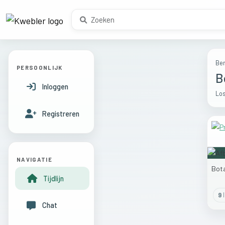
Ber
PERSOONLIJK
B
Inloggen
Los
Registreren
NAVIGATIE
Bot
Tijdlijn
9
l
Chat