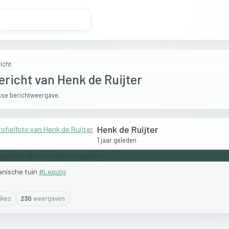
icht
ericht van Henk de Ruijter
se berichtweergave.
Henk de Ruijter
1 jaar geleden
anische
tuin
#Leipzig
ike
s
230
weergaven