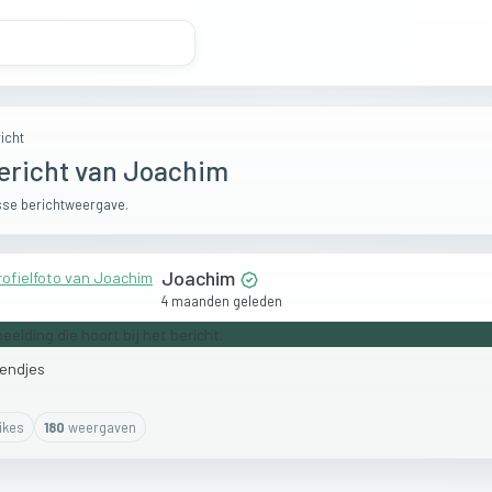
icht
ericht van Joachim
se berichtweergave.
Joachim
4 maanden geleden
iendjes
ike
s
180
weergaven