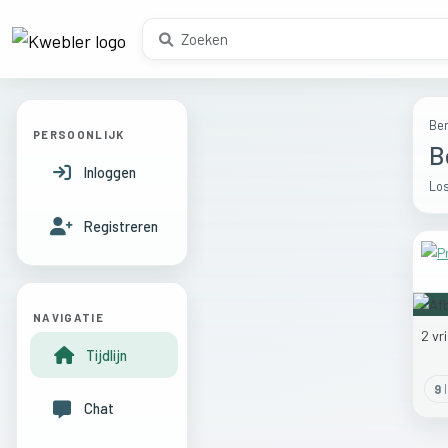
Ber
PERSOONLIJK
B
Inloggen
Los
Registreren
NAVIGATIE
2
vr
Tijdlijn
9
l
Chat