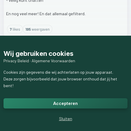
-
veilig
kunt
chatten
En
nog
veel
meer!
En
dat
allemaal
gefilterd.
7
like
s
195
weergaven
Wij gebruiken cookies
Privacy Beleid
·
Algemene Voorwaarden
Cookies zijn gegevens die wij achterlaten op jouw apparaat.
Deze zorgen bijvoorbeeld dat jouw browser onthoud dat jij het
bent!
Accepteren
Sluiten