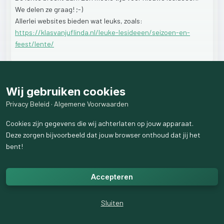
We
delen
ze
graag!
;-)
Allerlei
websites
bieden
wat
leuks,
zoals:
https://klasvanjuflinda.nl/leuke-lesideeen/seizoen-en-
feest/lente/
Wij gebruiken cookies
6
like
s
5
weergaven
Privacy Beleid
·
Algemene Voorwaarden
1
reactie
weergeven
Cookies zijn gegevens die wij achterlaten op jouw apparaat.
Deze zorgen bijvoorbeeld dat jouw browser onthoud dat jij het
bent!
Accepteren
Sluiten