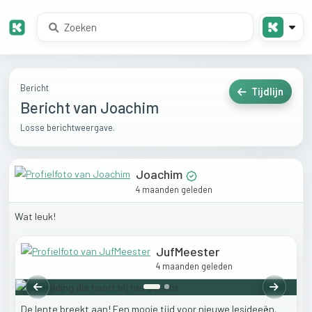
Bericht
Tijdlijn
Bericht van Joachim
Losse berichtweergave.
Joachim
4 maanden geleden
Wat
leuk!
JufMeester
4 maanden geleden
Vorige
Volgend
De
lente
breekt
aan!
Een
mooie
tijd
voor
nieuwe
lesideeën.