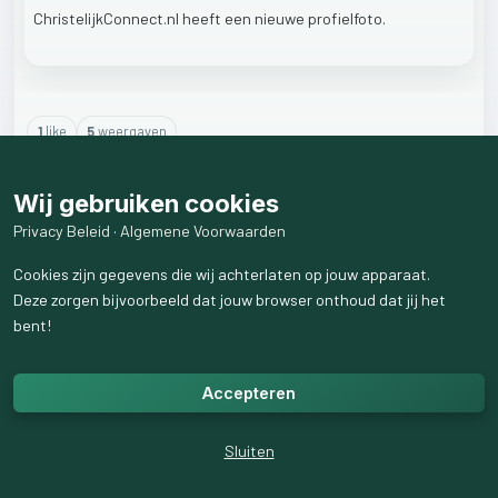
ChristelijkConnect.nl
heeft
een
nieuwe
profielfoto.
1
like
5
weergaven
2
reactie
s
weergeven
Wij gebruiken cookies
Privacy Beleid
·
Algemene Voorwaarden
Cookies zijn gegevens die wij achterlaten op jouw apparaat.
Deze zorgen bijvoorbeeld dat jouw browser onthoud dat jij het
bent!
Accepteren
Sluiten