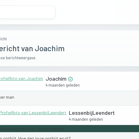
icht
ericht van Joachim
se berichtweergave.
Joachim
4 maanden geleden
ker
man
LessenbijLeendert
4 maanden geleden
jn
ontbijt.
Hoe
ziet
jouw
ontbijt
eruit?