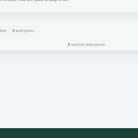
ike
s
3
weergaven
3
reactie
s
weergeven