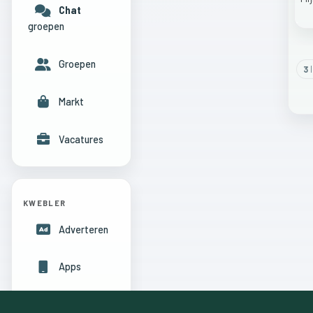
Chat
groepen
Groepen
3
l
Markt
Vacatures
KWEBLER
Adverteren
Apps
Hulpcentrum