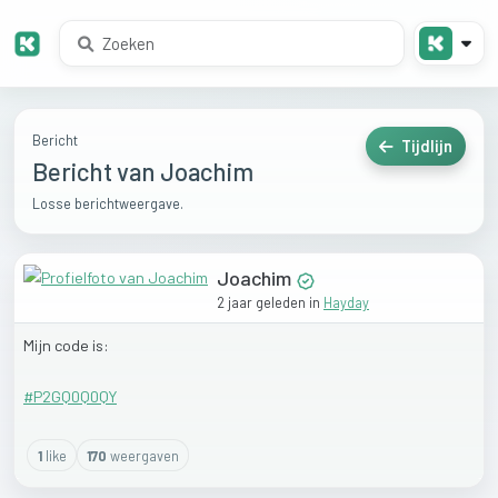
Bericht
Tijdlijn
Bericht van Joachim
Losse berichtweergave.
Joachim
2 jaar geleden
in
Hayday
Mijn
code
is:
#P2GQ0Q0QY
1
like
170
weergaven