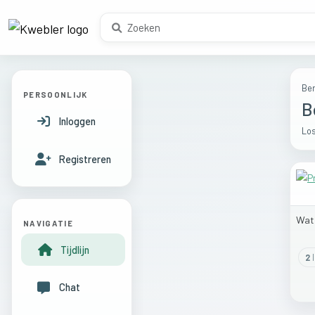
Ber
PERSOONLIJK
B
Inloggen
Los
Registreren
Wa
NAVIGATIE
Tijdlijn
2
l
Chat