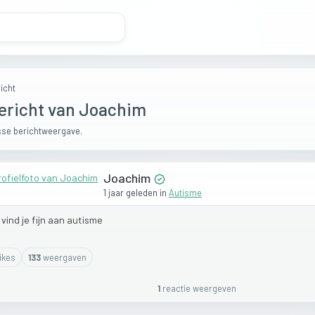
icht
ericht van Joachim
se berichtweergave.
Joachim
1 jaar geleden
in
Autisme
t
vind
je
fijn
aan
autisme
ike
s
133
weergaven
1
reactie
weergeven