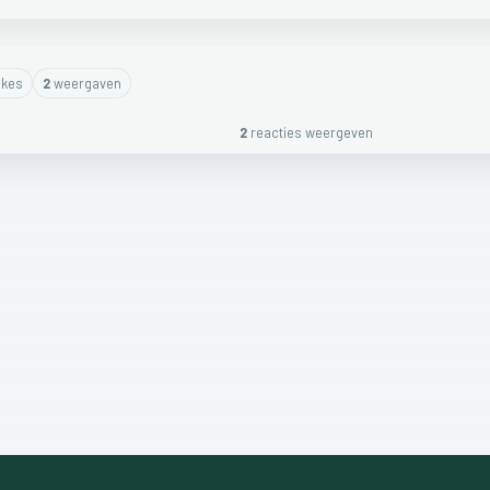
ike
s
2
weergaven
2
reactie
s
weergeven