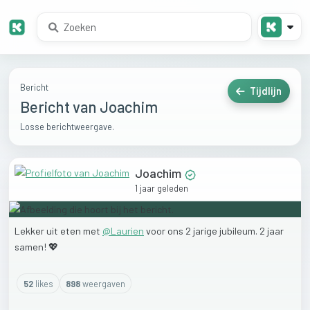
Bericht
Tijdlijn
Bericht van Joachim
Losse berichtweergave.
Joachim
1 jaar geleden
Lekker
uit
eten
met
@
Laurien
voor
ons
2
jarige
jubileum.
2
jaar
samen!
💖
52
like
s
898
weergaven