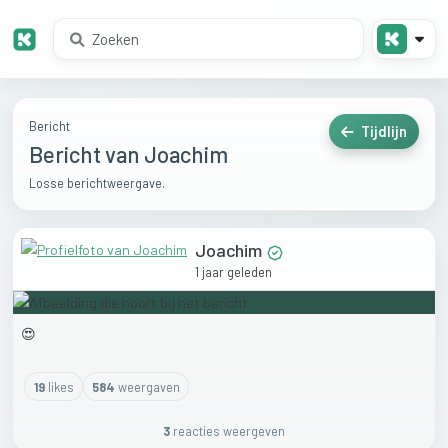
Bericht
Tijdlijn
Bericht van Joachim
Losse berichtweergave.
Joachim
1 jaar geleden
😍
19
like
s
584
weergaven
3
reactie
s
weergeven