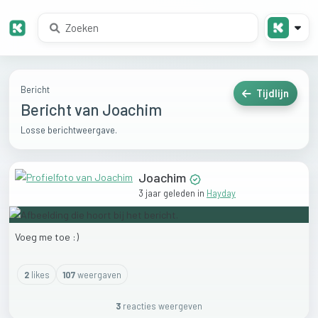
Bericht
Tijdlijn
Bericht van Joachim
Losse berichtweergave.
Joachim
3 jaar geleden
in
Hayday
Voeg
me
toe
:)
2
like
s
107
weergaven
3
reactie
s
weergeven