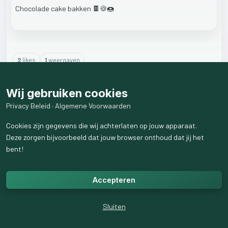
Chocolade
cake
bakken
🍫🍪🍩
2
like
s
1
weergaven
2
reactie
s
weergeven
Wij gebruiken cookies
Privacy Beleid
·
Algemene Voorwaarden
Cookies zijn gegevens die wij achterlaten op jouw apparaat.
Deze zorgen bijvoorbeeld dat jouw browser onthoud dat jij het
bent!
Accepteren
Sluiten