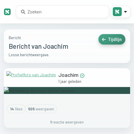
Bericht
Tijdlijn
Bericht van Joachim
Losse berichtweergave.
Joachim
1 jaar geleden
14
like
s
505
weergaven
1
reactie
weergeven