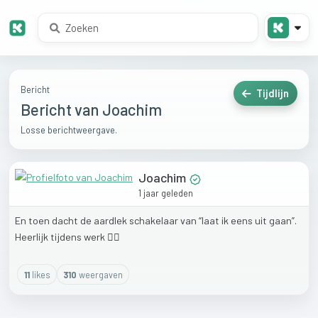
Bericht
Tijdlijn
Bericht van Joachim
Losse berichtweergave.
Joachim
1 jaar geleden
En
toen
dacht
de
aardlek
schakelaar
van
“laat
ik
eens
uit
gaan”.
Heerlijk
tijdens
werk
😮‍💨
11
like
s
310
weergaven