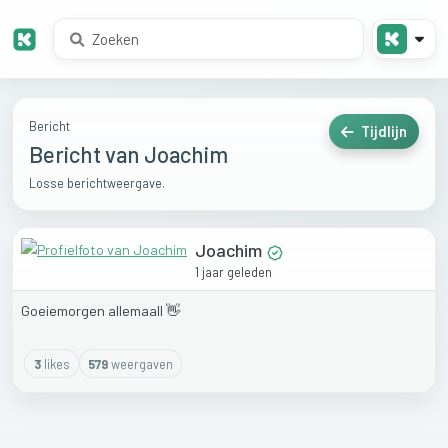
Bericht
Tijdlijn
Bericht van Joachim
Losse berichtweergave.
Joachim
1 jaar geleden
Goeiemorgen
allemaall
👋
3
like
s
579
weergaven