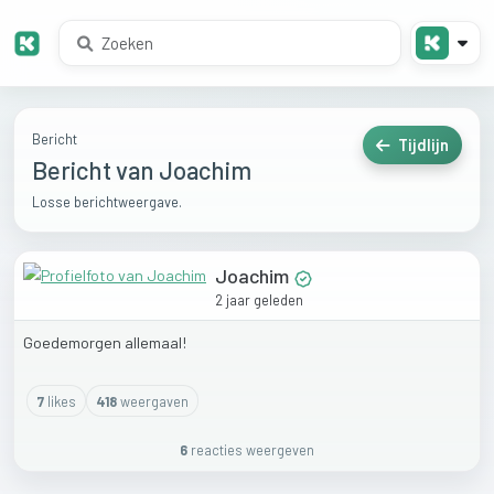
Bericht
Tijdlijn
Bericht van Joachim
Losse berichtweergave.
Joachim
2 jaar geleden
Goedemorgen
allemaal!
7
like
s
418
weergaven
6
reactie
s
weergeven