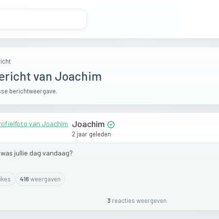
icht
ericht van Joachim
se berichtweergave.
Joachim
2 jaar geleden
e
was
jullie
dag
vandaag?
ike
s
416
weergaven
3
reactie
s
weergeven