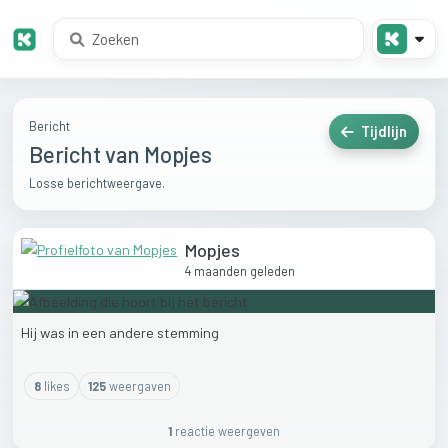
Bericht
Tijdlijn
Bericht van Mopjes
Losse berichtweergave.
Mopjes
4 maanden geleden
Hij
was
in
een
andere
stemming
8
like
s
125
weergaven
1
reactie
weergeven