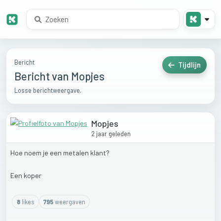
Bericht
Tijdlijn
Bericht van Mopjes
Losse berichtweergave.
Mopjes
2 jaar geleden
Hoe
noem
je
een
metalen
klant?
Een
koper
8
like
s
795
weergaven