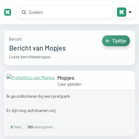
Bericht
Tijdlijn
Bericht van Mopjes
Losse berichtweergave.
Mopjes
1 jaar geleden
Ik
ga
solliciteren
bij
een
pretpark.
Er
zijn
nog
achtbanen
vrij
6
like
s
199
weergaven