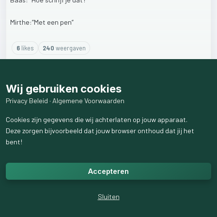
Mirthe:”Met
een
pen”
6
like
s
240
weergaven
1
reactie
weergeven
Wij gebruiken cookies
Privacy Beleid
·
Algemene Voorwaarden
Cookies zijn gegevens die wij achterlaten op jouw apparaat.
Deze zorgen bijvoorbeeld dat jouw browser onthoud dat jij het
bent!
Accepteren
Sluiten