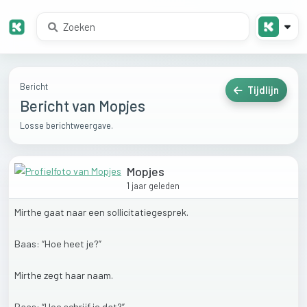
Bericht
Tijdlijn
Bericht van Mopjes
Losse berichtweergave.
Mopjes
1 jaar geleden
Mirthe
gaat
naar
een
sollicitatiegesprek.
Baas:
“Hoe
heet
je?”
Mirthe
zegt
haar
naam.
Baas:
“Hoe
schrijf
je
dat?”