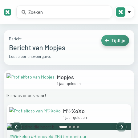
Bericht
Tijdlijn
Bericht van Mopjes
Losse berichtweergave.
Mopjes
1 jaar geleden
Ik
snack
er
ook
naar!
M♡XoXo
1 jaar geleden
Vorige
Volgend
#Winkelen
#Barneveld
#Bittergranituur