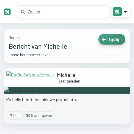
Bericht
Tijdlijn
Bericht van Michelle
Losse berichtweergave.
Michelle
1 jaar geleden
Michelle
heeft
een
nieuwe
profielfoto.
7
like
s
309
weergaven