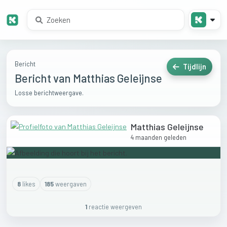
Bericht
Tijdlijn
Bericht van Matthias Geleijnse
Losse berichtweergave.
Matthias Geleijnse
4 maanden geleden
8
like
s
185
weergaven
1
reactie
weergeven