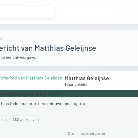
icht
ericht van Matthias Geleijnse
se berichtweergave.
Matthias Geleijnse
1 jaar geleden
thias
Geleijnse
heeft
een
nieuwe
omslagfoto.
ike
s
262
weergaven
2
reactie
s
weergeven