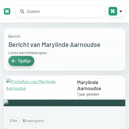
Bericht
Bericht van Marylinde Aarnoudse
Losse berichtweergave.
Tijdlijn
Marylinde
Aarnoudse
1 jaar geleden
1
like
31
weergaven