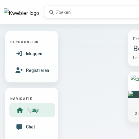
Ber
PERSOONLIJK
B
Inloggen
Los
Registreren
NAVIGATIE
Tijdlijn
3
l
Chat