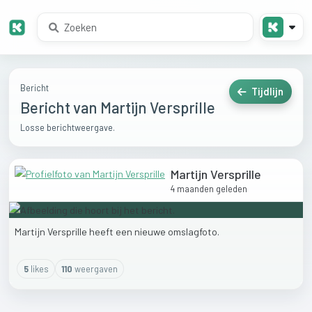
Bericht
Tijdlijn
Bericht van Martijn Versprille
Losse berichtweergave.
Martijn Versprille
4 maanden geleden
Martijn
Versprille
heeft
een
nieuwe
omslagfoto.
5
like
s
110
weergaven