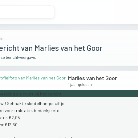
icht
ericht van Marlies van het Goor
se berichtweergave.
Marlies van het Goor
1 jaar geleden
uw!!
Gehaakte
sleutelhanger
uiltje
ke
voor
traktatie,
bedankje
etc
stuk
€2,95
or
€12,50