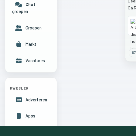
Dee
Chat
Oa
groepen
Groepen
Markt
67
Vacatures
KWEBLER
Adverteren
Apps
Hulpcentrum