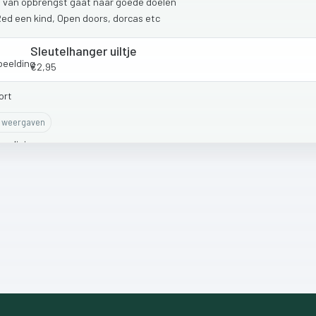
l
van
opbrengst
gaat
naar
goede
doelen
Red
een
kind,
Open
doors,
dorcas
etc
Sleutelhanger uiltje
€2,95
weergaven