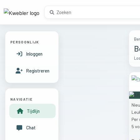
Ber
PERSOONLIJK
B
Inloggen
Los
Registreren
NAVIGATIE
Nie
Tijdlijn
Leu
Per
5
vo
Chat