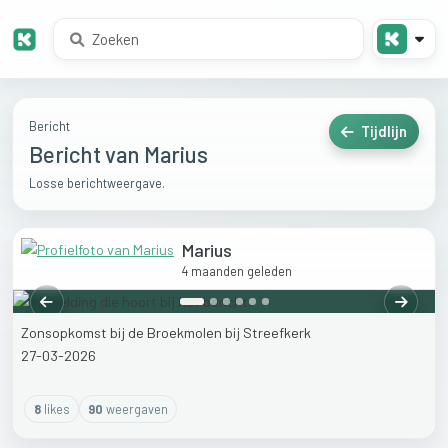
Bericht
Tijdlijn
Bericht van Marius
Losse berichtweergave.
Marius
4 maanden geleden
Vorige
Volgen
Zonsopkomst
bij
de
Broekmolen
bij
Streefkerk
27-03-2026
8
like
s
90
weergaven