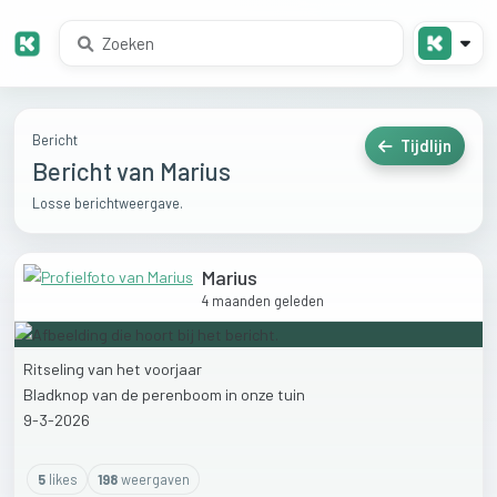
Bericht
Tijdlijn
Bericht van Marius
Losse berichtweergave.
Marius
4 maanden geleden
Ritseling
van
het
voorjaar
Bladknop
van
de
perenboom
in
onze
tuin
9-3-2026
5
like
s
198
weergaven